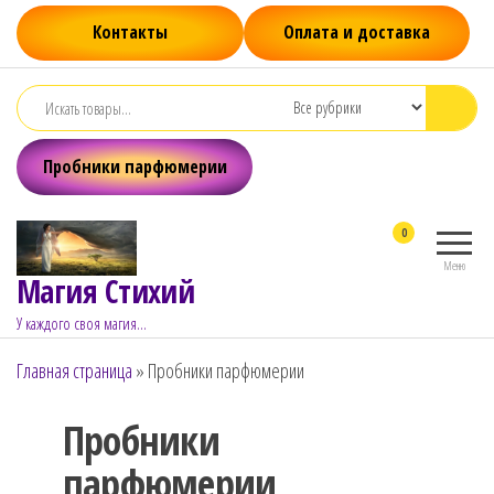
Перейти
Контакты
Оплата и доставка
к
содержимому
Пробники парфюмерии
0
Меню
Магия Стихий
У каждого своя магия…
Главная страница
»
Пробники парфюмерии
Пробники
парфюмерии